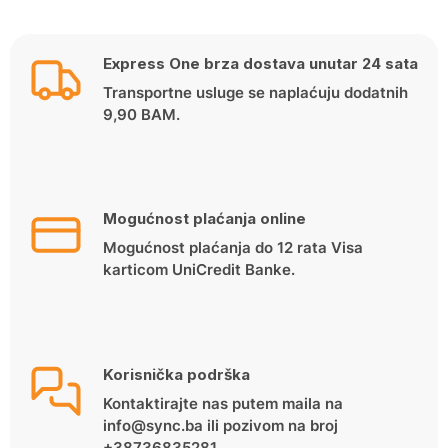
was:
is:
119.00 KM.
99.00 KM.
Express One brza dostava unutar 24 sata
Transportne usluge se naplaćuju dodatnih
9,90 BAM.
Mogućnost plaćanja online
Mogućnost plaćanja do 12 rata Visa
karticom UniCredit Banke.
Korisnička podrška
Kontaktirajte nas putem maila na
info@sync.ba ili pozivom na broj
+38736835281.