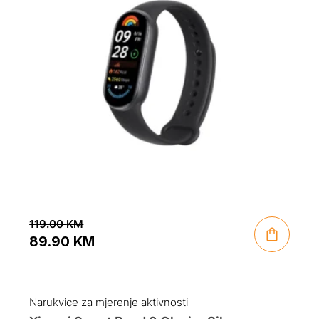
119.00
KM
89.90
KM
Original
Current
price
price
was:
is:
Narukvice za mjerenje aktivnosti