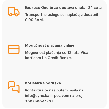
89.00 KM.
74.90 KM.
Express One brza dostava unutar 24 sata
Transportne usluge se naplaćuju dodatnih
9,90 BAM.
Mogućnost plaćanja online
Mogućnost plaćanja do 12 rata Visa
karticom UniCredit Banke.
Korisnička podrška
Kontaktirajte nas putem maila na
info@sync.ba ili pozivom na broj
+38736835281.