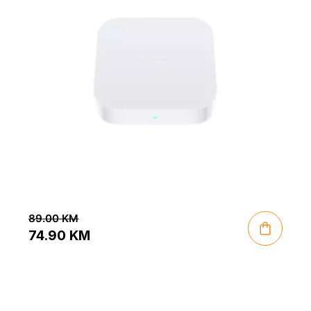
89.00
KM
74.90
KM
Original
Current
price
price
was:
is: