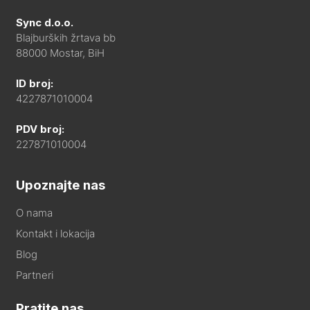
Sync d.o.o.
Blajburških žrtava bb
88000 Mostar, BiH
ID broj:
4227871010004
PDV broj:
227871010004
Upoznajte nas
O nama
Kontakt i lokacija
Blog
Partneri
Pratite nas