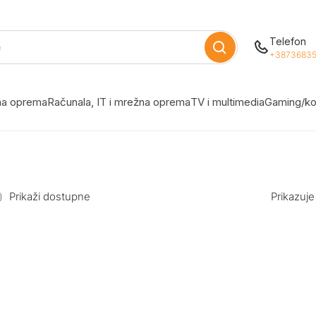
Telefon
+38736835
žna oprema
Računala, IT i mrežna oprema
TV i multimedia
Gaming/ko
Prikaži dostupne
Prikazuje