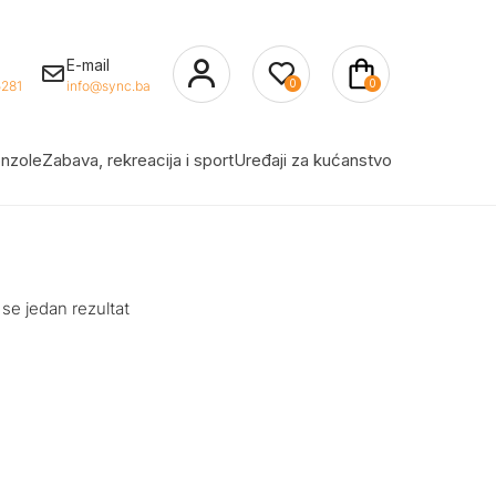
E-mail
0
0
281
info@sync.ba
nzole
Zabava, rekreacija i sport
Uređaji za kućanstvo
 se jedan rezultat