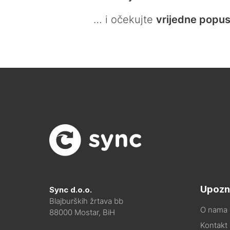
… i očekujte
vrijedne popus
Upozn
Sync d.o.o.
Blajburških žrtava bb
O nama
88000 Mostar, BiH
Kontakt i