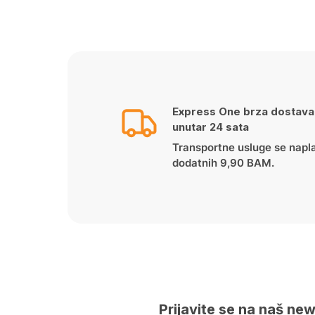
price
price
was:
is:
45.00 KM.
30.00 KM.
Express One brza dostava
unutar 24 sata
Transportne usluge se napl
dodatnih 9,90 BAM.
Prijavite se na naš new