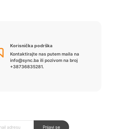
Korisnička podrška
Kontaktirajte nas putem maila na
info@sync.ba ili pozivom na broj
+38736835281.
Prijavi se