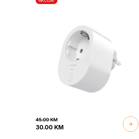
AKCIJA!
45.00
KM
30.00
KM
Original
Current