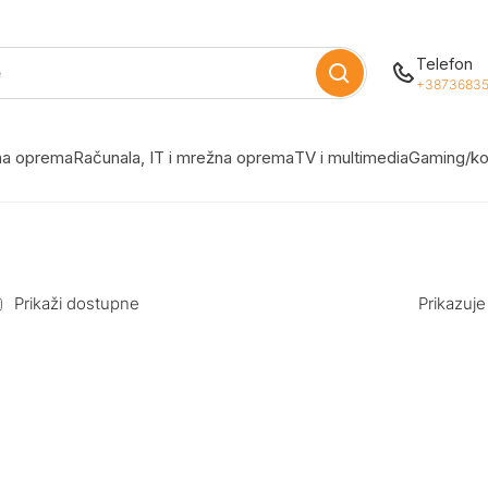
Telefon
+38736835
žna oprema
Računala, IT i mrežna oprema
TV i multimedia
Gaming/ko
Prikaži dostupne
Prikazuje