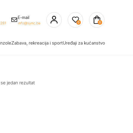
E-mail
0
0
281
info@sync.ba
nzole
Zabava, rekreacija i sport
Uređaji za kućanstvo
 se jedan rezultat