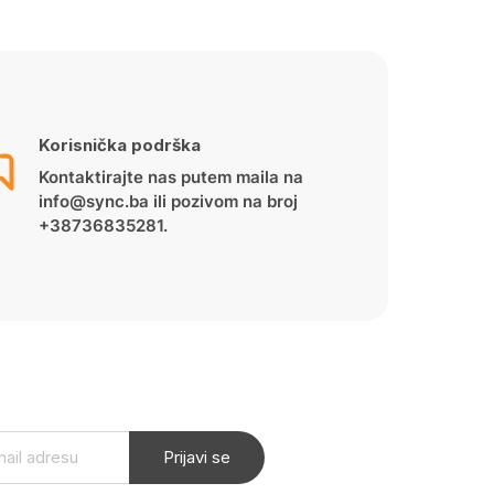
Korisnička podrška
Kontaktirajte nas putem maila na
info@sync.ba ili pozivom na broj
+38736835281.
Prijavi se