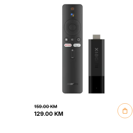
159.00
KM
129.00
KM
Original
Current
price
price