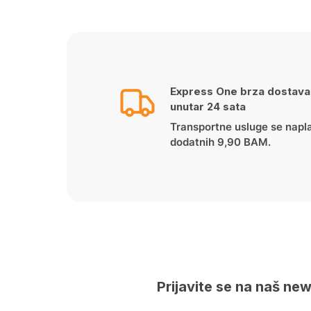
was:
is:
159.00 KM.
129.00 KM.
Express One brza dostava
unutar 24 sata
Transportne usluge se napl
dodatnih 9,90 BAM.
Prijavite se na naš new