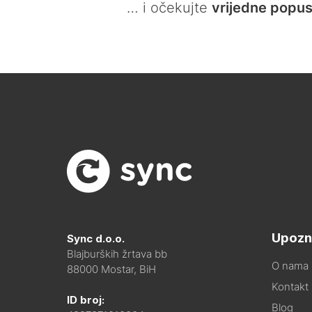
… i očekujte
vrijedne popus
Upozn
Sync d.o.o.
Blajburških žrtava bb
O nama
88000 Mostar, BiH
Kontakt i
ID broj:
Blog