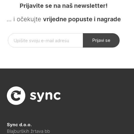
Prijavite se na naš newsletter!
… i očekujte
vrijedne popuste i nagrade
Prijavi se
Sync d.o.o.
Blajburških žrtava bb