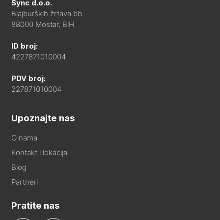
Sync d.o.o.
Blajburških žrtava bb
88000 Mostar, BiH
ID broj:
4227871010004
PDV broj:
227871010004
Upoznajte nas
O nama
Kontakt i lokacija
Blog
Partneri
Pratite nas