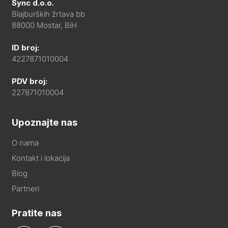
Sync d.o.o.
Blajburških žrtava bb
88000 Mostar, BiH
ID broj:
4227871010004
PDV broj:
227871010004
Upoznajte nas
O nama
Kontakt i lokacija
Blog
Partneri
Pratite nas