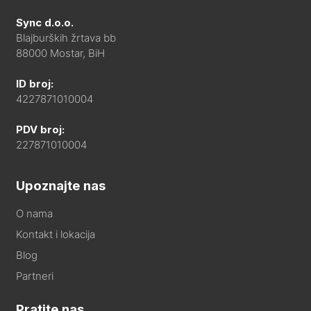
Sync d.o.o.
Blajburških žrtava bb
88000 Mostar, BiH
ID broj:
4227871010004
PDV broj:
227871010004
Upoznajte nas
O nama
Kontakt i lokacija
Blog
Partneri
Pratite nas