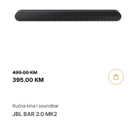
499.00
KM
395.00
KM
Original
Current
price
price
was:
is:
Kućna kina i soundbar
499.00 KM.
395.00 KM.
JBL BAR 2.0 MK2