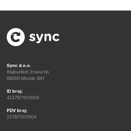
Sync d.o.o.
Blajburških žrtava bb
88000 Mostar, BiH
ID broj:
4227871010004
PDV broj:
227871010004