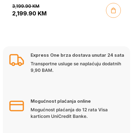
3,199.90
KM
2,199.90
KM
Original
Current
price
price
was:
is:
3,199.90 KM.
2,199.90 KM.
Express One brza dostava unutar 24 sata
Transportne usluge se naplaćuju dodatnih
9,90 BAM.
Mogućnost plaćanja online
Mogućnost plaćanja do 12 rata Visa
karticom UniCredit Banke.