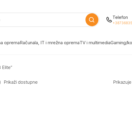
Telefon
+38736835
žna oprema
Računala, IT i mrežna oprema
TV i multimedia
Gaming/ko
Elite”
Prikaži dostupne
Prikazuje