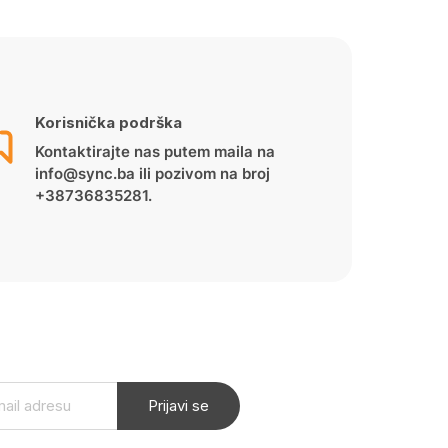
Korisnička podrška
Kontaktirajte nas putem maila na
info@sync.ba ili pozivom na broj
+38736835281.
Prijavi se