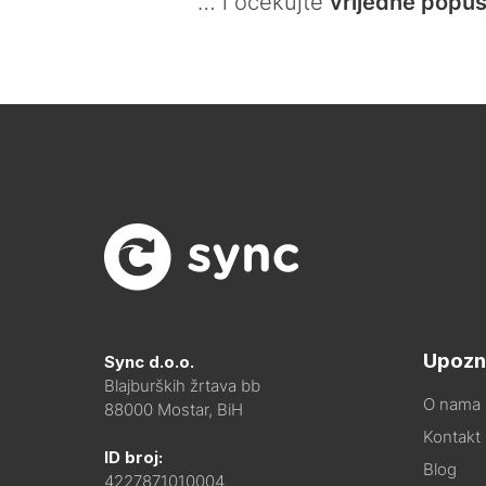
… i očekujte
vrijedne popus
Upozn
Sync d.o.o.
Blajburških žrtava bb
O nama
88000 Mostar, BiH
Kontakt i
ID broj:
Blog
4227871010004