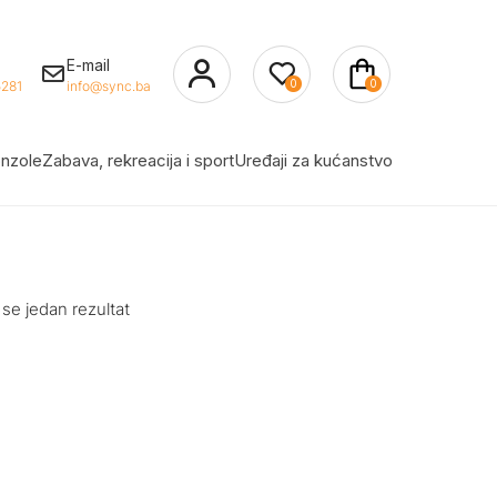
E-mail
0
0
281
info@sync.ba
nzole
Zabava, rekreacija i sport
Uređaji za kućanstvo
 se jedan rezultat