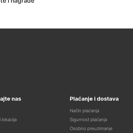
te i nagrade
ajte nas
Plaćanje i dostava
Način plaćanja
 lokacija
Sigurnost plaćanja
Osobno preuzimanje