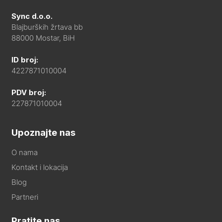
Sync d.o.o.
Blajburških žrtava bb
88000 Mostar, BiH
ID broj:
4227871010004
PDV broj:
227871010004
Upoznajte nas
O nama
Kontakt i lokacija
Blog
Partneri
Pratite nas