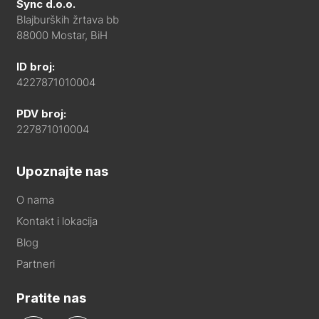
Sync d.o.o.
Blajburških žrtava bb
88000 Mostar, BiH
ID broj:
4227871010004
PDV broj:
227871010004
Upoznajte nas
O nama
Kontakt i lokacija
Blog
Partneri
Pratite nas