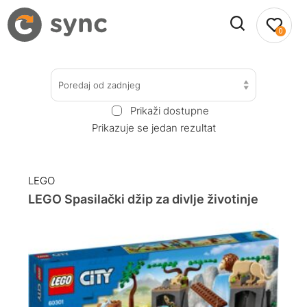
0
Poredaj od zadnjeg
Prikaži dostupne
Prikazuje se jedan rezultat
LEGO
LEGO Spasilački džip za divlje životinje