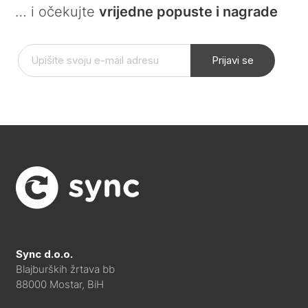
… i očekujte
vrijedne popuste i nagrade
Prijavi se
Sync d.o.o.
Blajburških žrtava bb
88000 Mostar, BiH