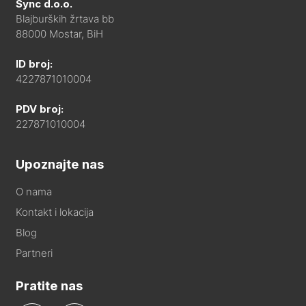
Sync d.o.o.
Blajburških žrtava bb
88000 Mostar, BiH
ID broj:
4227871010004
PDV broj:
227871010004
Upoznajte nas
O nama
Kontakt i lokacija
Blog
Partneri
Pratite nas