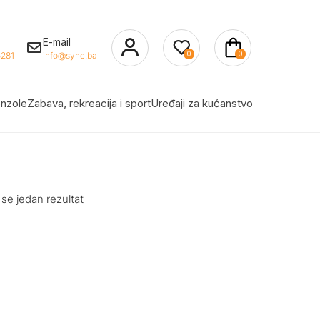
E-mail
0
0
281
info@sync.ba
nzole
Zabava, rekreacija i sport
Uređaji za kućanstvo
 se jedan rezultat