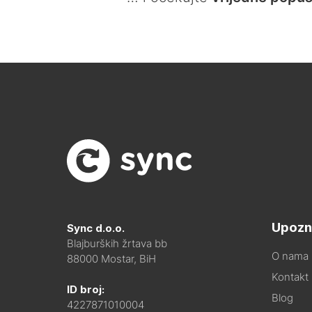
Upozn
Sync d.o.o.
Blajburških žrtava bb
O nama
88000 Mostar, BiH
Kontakt i
ID broj:
Blog
4227871010004