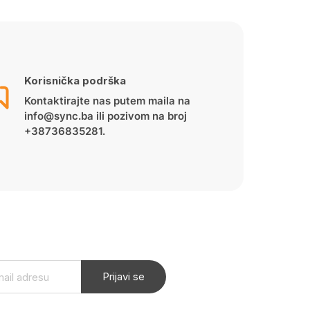
Korisnička podrška
Kontaktirajte nas putem maila na
info@sync.ba ili pozivom na broj
+38736835281.
Prijavi se