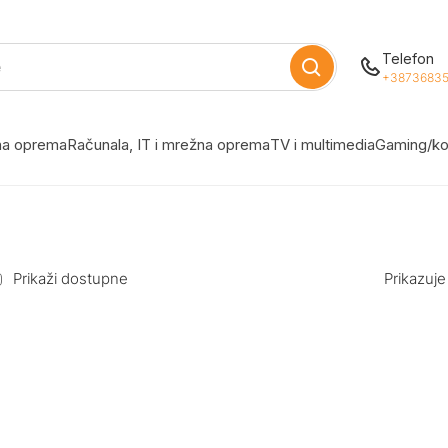
Telefon
+38736835
žna oprema
Računala, IT i mrežna oprema
TV i multimedia
Gaming/ko
Prikaži dostupne
Prikazuje