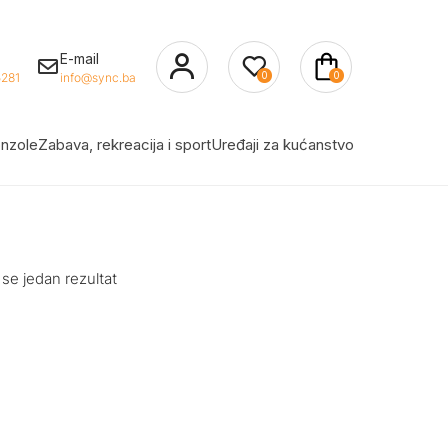
E-mail
0
0
281
info@sync.ba
nzole
Zabava, rekreacija i sport
Uređaji za kućanstvo
 se jedan rezultat