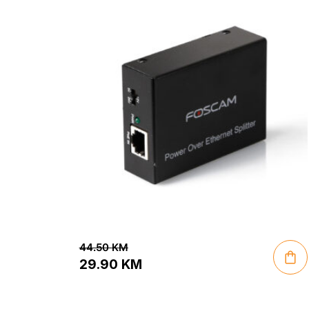
44.50
KM
29.90
KM
Original
Current
price
price