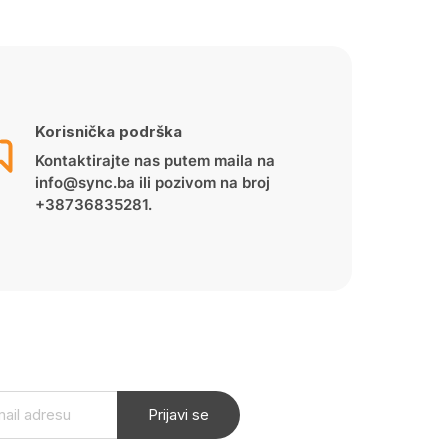
Korisnička podrška
Kontaktirajte nas putem maila na
info@sync.ba ili pozivom na broj
+38736835281.
Prijavi se