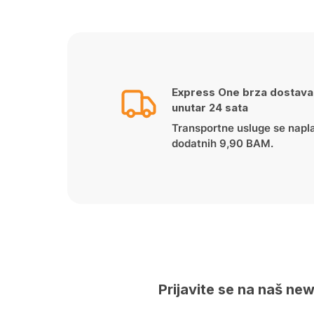
was:
is:
44.50 KM.
29.90 KM.
Express One brza dostava
unutar 24 sata
Transportne usluge se napl
dodatnih 9,90 BAM.
Prijavite se na naš new