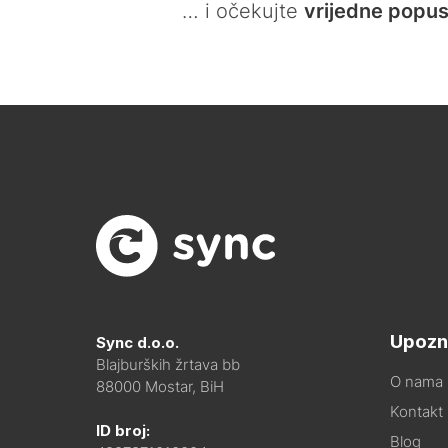
… i očekujte
vrijedne popus
Upozn
Sync d.o.o.
Blajburških žrtava bb
O nama
88000 Mostar, BiH
Kontakt i
ID broj:
Blog