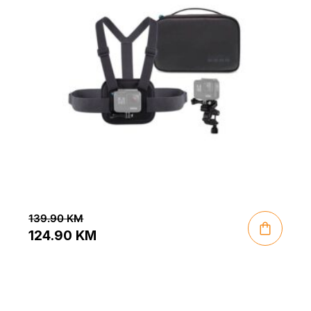
139.90
KM
124.90
KM
Original
Current
price
price
was:
is: