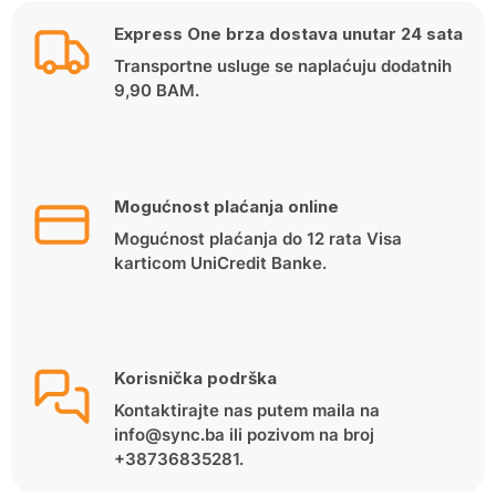
139.90 KM.
124.90 KM.
Express One brza dostava unutar 24 sata
Transportne usluge se naplaćuju dodatnih
9,90 BAM.
Mogućnost plaćanja online
Mogućnost plaćanja do 12 rata Visa
karticom UniCredit Banke.
Korisnička podrška
Kontaktirajte nas putem maila na
info@sync.ba ili pozivom na broj
+38736835281.