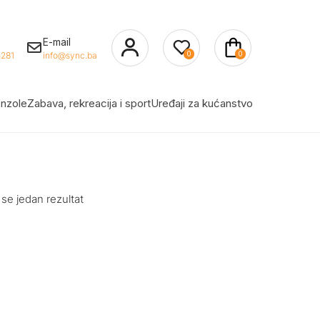
E-mail
0
0
281
info@sync.ba
nzole
Zabava, rekreacija i sport
Uređaji za kućanstvo
 se jedan rezultat