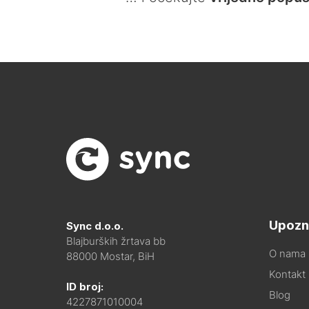
Upozn
Sync d.o.o.
Blajburških žrtava bb
O nama
88000 Mostar, BiH
Kontakt i
ID broj:
Blog
4227871010004