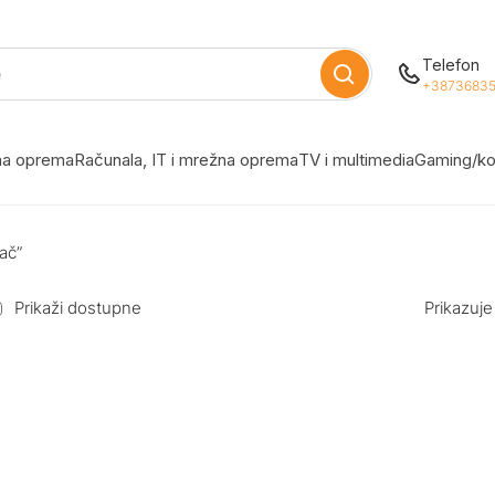
Telefon
+38736835
žna oprema
Računala, IT i mrežna oprema
TV i multimedia
Gaming/ko
ač”
Prikaži dostupne
Prikazuje