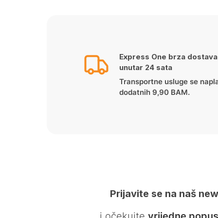
Express One brza dostava
unutar 24 sata
Transportne usluge se napl
dodatnih 9,90 BAM.
Prijavite se na naš new
… i očekujte
vrijedne popus