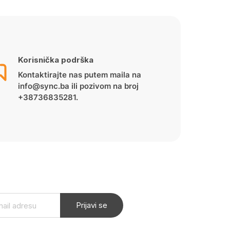
Korisnička podrška
Kontaktirajte nas putem maila na
info@sync.ba ili pozivom na broj
+38736835281.
Prijavi se