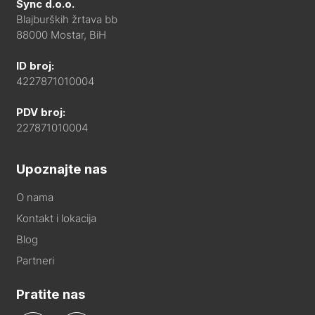
Sync d.o.o.
Blajburških žrtava bb
88000 Mostar, BiH
ID broj:
4227871010004
PDV broj:
227871010004
Upoznajte nas
O nama
Kontakt i lokacija
Blog
Partneri
Pratite nas