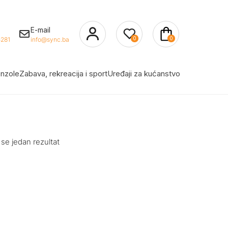
E-mail
0
0
281
info@sync.ba
nzole
Zabava, rekreacija i sport
Uređaji za kućanstvo
 se jedan rezultat