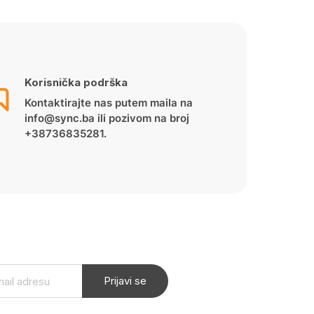
Korisnička podrška
Kontaktirajte nas putem maila na
info@sync.ba ili pozivom na broj
+38736835281.
Prijavi se