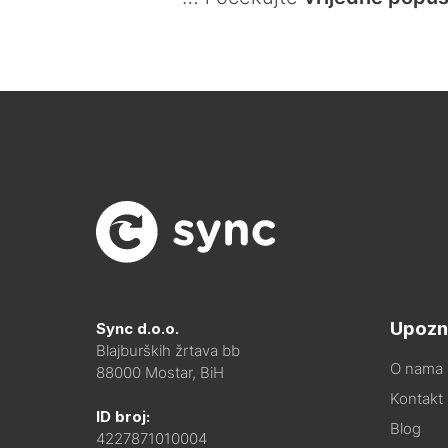
Upozn
Sync d.o.o.
Blajburških žrtava bb
O nama
88000 Mostar, BiH
Kontakt i
ID broj:
Blog
4227871010004