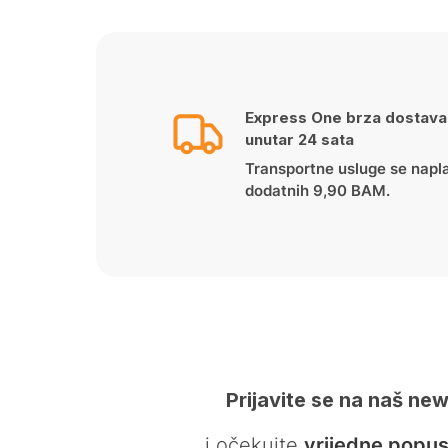
Express One brza dostava
unutar 24 sata
Transportne usluge se napl
dodatnih 9,90 BAM.
Prijavite se na naš new
… i očekujte
vrijedne popus