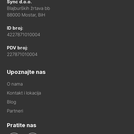
Sync d.o.o.
Blajburških žrtava bb
88000 Mostar, BiH
ID broj:
4227871010004
PDV broj:
227871010004
Upoznajte nas
O nama
Kontakt i lokacija
Blog
Partneri
Pratite nas