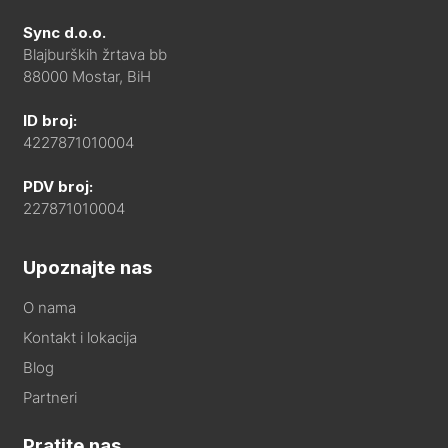
Sync d.o.o.
Blajburških žrtava bb
88000 Mostar, BiH
ID broj:
4227871010004
PDV broj:
227871010004
Upoznajte nas
O nama
Kontakt i lokacija
Blog
Partneri
Pratite nas