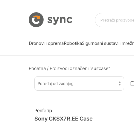
Dronovi i oprema
Robotika
Sigurnosni sustavi i mre
Početna
/ Proizvodi označeni “suitcase”
Poredaj od zadnjeg
Periferija
Sony CKSX7R.EE Case