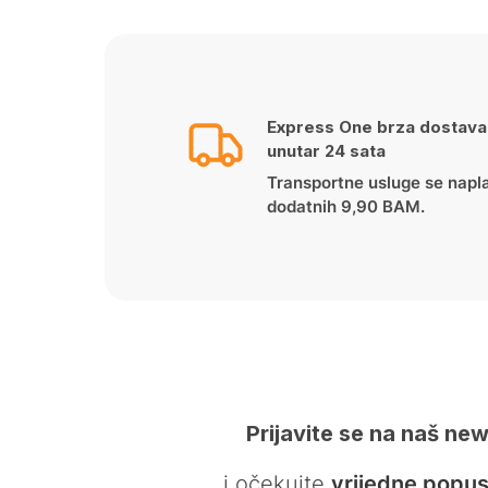
Express One brza dostava
unutar 24 sata
Transportne usluge se napl
dodatnih 9,90 BAM.
Prijavite se na naš new
… i očekujte
vrijedne popus