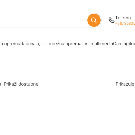
Telefon
+38736835
žna oprema
Računala, IT i mrežna oprema
TV i multimedia
Gaming/ko
Prikaži dostupne
Prikazuje