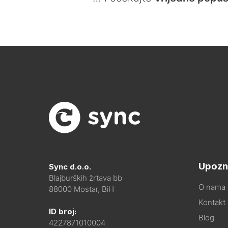
Upozn
Sync d.o.o.
Blajburških žrtava bb
O nama
88000 Mostar, BiH
Kontakt i
ID broj:
Blog
4227871010004