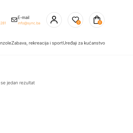
E-mail
0
0
281
info@sync.ba
nzole
Zabava, rekreacija i sport
Uređaji za kućanstvo
 se jedan rezultat