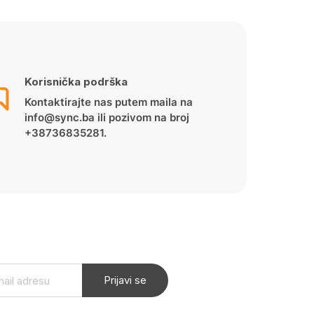
Korisnička podrška
Kontaktirajte nas putem maila na
info@sync.ba ili pozivom na broj
+38736835281.
Prijavi se