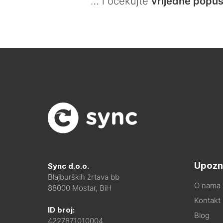
… i očekujte
vrijedne popus
Upozn
Sync d.o.o.
Blajburških žrtava bb
O nama
88000 Mostar, BiH
Kontakt i
ID broj:
Blog
4227871010004