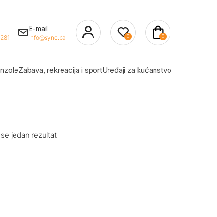
E-mail
0
0
281
info@sync.ba
nzole
Zabava, rekreacija i sport
Uređaji za kućanstvo
 se jedan rezultat