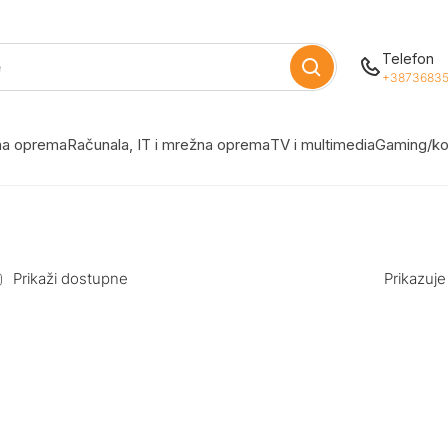
Telefon
+38736835
žna oprema
Računala, IT i mrežna oprema
TV i multimedia
Gaming/ko
Prikaži dostupne
Prikazuje