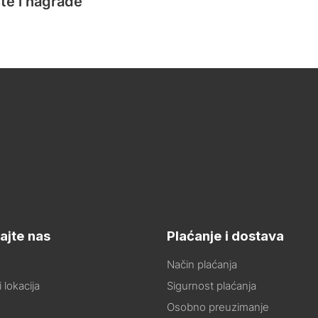
te i nagrade
ajte nas
Plaćanje i dostava
Način plaćanja
 lokacija
Sigurnost plaćanja
Osobno preuzimanje