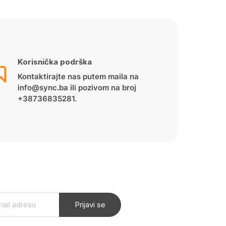
Korisnička podrška
Kontaktirajte nas putem maila na
info@sync.ba ili pozivom na broj
+38736835281.
Prijavi se