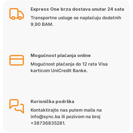
139.00 KM.
129.00 KM.
Express One brza dostava unutar 24 sata
Transportne usluge se naplaćuju dodatnih
9,90 BAM.
Mogućnost plaćanja online
Mogućnost plaćanja do 12 rata Visa
karticom UniCredit Banke.
Korisnička podrška
Kontaktirajte nas putem maila na
info@sync.ba ili pozivom na broj
+38736835281.