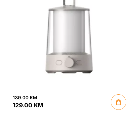
139.00
KM
129.00
KM
Original
Current
price
price
was:
is: