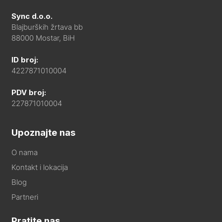
Sync d.o.o.
Blajburških žrtava bb
88000 Mostar, BiH
ID broj:
4227871010004
PDV broj:
227871010004
Upoznajte nas
O nama
Kontakt i lokacija
Blog
Partneri
Pratite nas