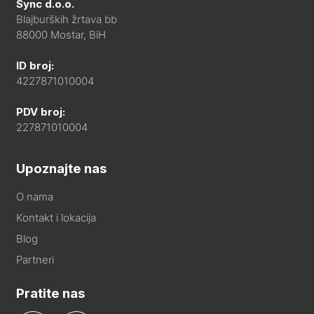
Sync d.o.o.
Blajburških žrtava bb
88000 Mostar, BiH
ID broj:
4227871010004
PDV broj:
227871010004
Upoznajte nas
O nama
Kontakt i lokacija
Blog
Partneri
Pratite nas