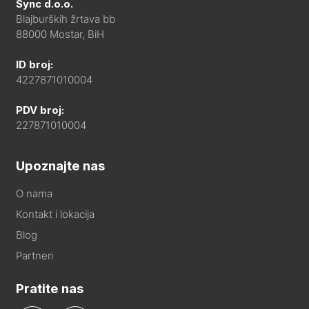
Sync d.o.o.
Blajburških žrtava bb
88000 Mostar, BiH
ID broj:
4227871010004
PDV broj:
227871010004
Upoznajte nas
O nama
Kontakt i lokacija
Blog
Partneri
Pratite nas