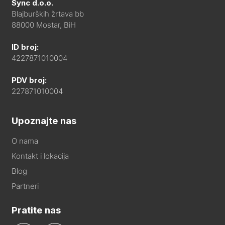
Sync d.o.o.
Blajburških žrtava bb
88000 Mostar, BiH
ID broj:
4227871010004
PDV broj:
227871010004
Upoznajte nas
O nama
Kontakt i lokacija
Blog
Partneri
Pratite nas