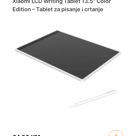
59.00 KM.
49.90 KM.
Xiaomi LCD Writing Tablet 13.5″ Color
Edition – Tablet za pisanje i crtanje