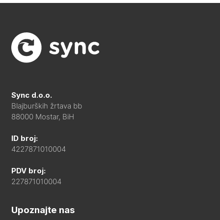
Sync d.o.o.
Blajburških žrtava bb
88000 Mostar, BiH
ID broj:
4227871010004
PDV broj:
227871010004
Upoznajte nas