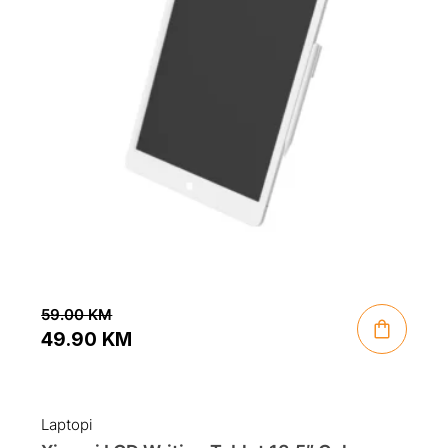
59.00
KM
49.90
KM
Original
Current
price
price
was:
is:
Laptopi