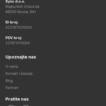
Sync d.o.o.
Blajburških žrtava bb
88000 Mostar, BiH
ID broj:
4227871010004
PDV broj:
227871010004
Upoznajte nas
O nama
Kontakt i lokacija
Blog
Partneri
Pratite nas