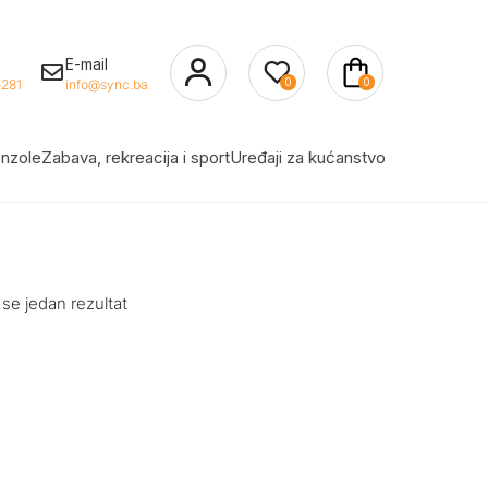
E-mail
0
0
281
info@sync.ba
nzole
Zabava, rekreacija i sport
Uređaji za kućanstvo
 se jedan rezultat