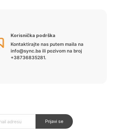
Korisnička podrška
Kontaktirajte nas putem maila na
info@sync.ba ili pozivom na broj
+38736835281.
Prijavi se