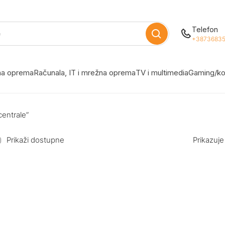
Telefon
+38736835
žna oprema
Računala, IT i mrežna oprema
TV i multimedia
Gaming/ko
centrale”
Prikaži dostupne
Prikazuje