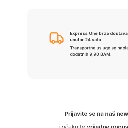
Express One brza dostava
unutar 24 sata
Transportne usluge se napl
dodatnih 9,90 BAM.
Prijavite se na naš new
… i očekujte
vrijedne popus