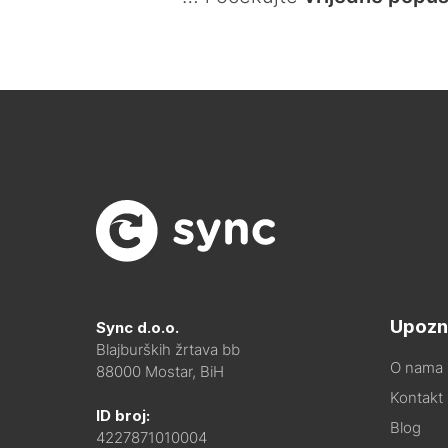
Upozn
Sync d.o.o.
Blajburških žrtava bb
O nama
88000 Mostar, BiH
Kontakt i
ID broj:
Blog
4227871010004