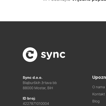
Upozn
Sync d.o.o.
Blajburških žrtava bb
O nama
88000 Mostar, BiH
Kontakt i
ID broj:
Blog
4227871010004