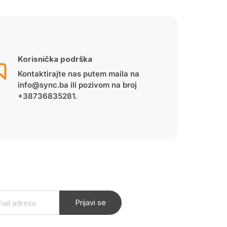
Korisnička podrška
Kontaktirajte nas putem maila na
info@sync.ba ili pozivom na broj
+38736835281.
Prijavi se