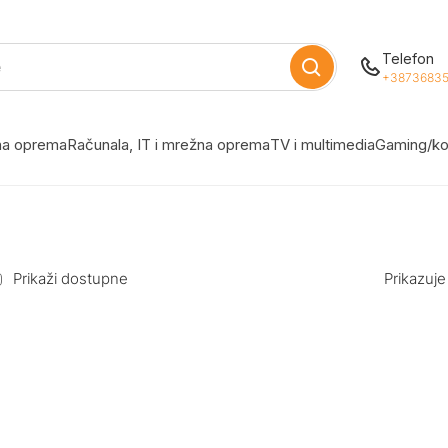
Telefon
+38736835
žna oprema
Računala, IT i mrežna oprema
TV i multimedia
Gaming/ko
Prikaži dostupne
Prikazuje