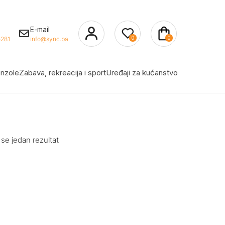
E-mail
0
0
281
info@sync.ba
nzole
Zabava, rekreacija i sport
Uređaji za kućanstvo
 se jedan rezultat