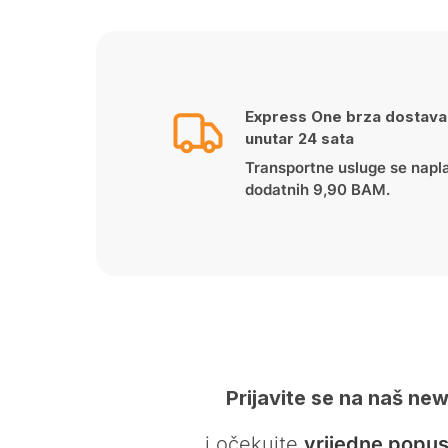
Express One brza dostava
unutar 24 sata
Transportne usluge se napl
dodatnih 9,90 BAM.
Prijavite se na naš new
… i očekujte
vrijedne popus