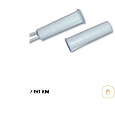
7.90
KM