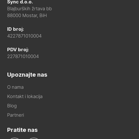
Sync d.o.o.
Blajburških žrtava bb
88000 Mostar, BiH
ID broj:
4227871010004
PDV broj:
227871010004
Upoznajte nas
O nama
Kontakt i lokacija
Blog
Partneri
Pratite nas