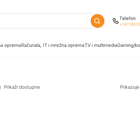
Telefon
+38736835
žna oprema
Računala, IT i mrežna oprema
TV i multimedia
Gaming/ko
Prikaži dostupne
Prikazuje