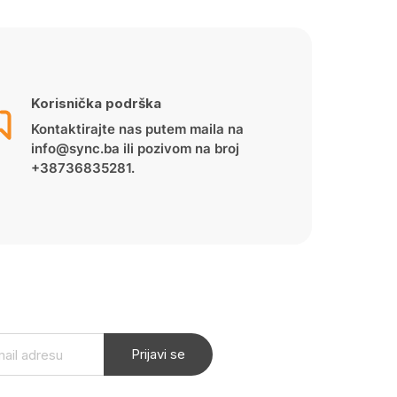
Korisnička podrška
Kontaktirajte nas putem maila na
info@sync.ba ili pozivom na broj
+38736835281.
Prijavi se