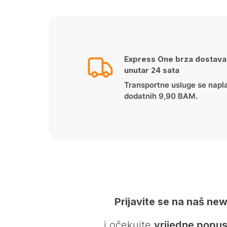
Express One brza dostava
unutar 24 sata
Transportne usluge se napl
dodatnih 9,90 BAM.
Prijavite se na naš new
… i očekujte
vrijedne popus