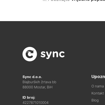
Upozn
Sync d.o.o.
Blajburških žrtava bb
O nama
88000 Mostar, BiH
Kontakt i
ID broj:
Blog
4227871010004