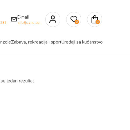
E-mail
0
0
281
info@sync.ba
nzole
Zabava, rekreacija i sport
Uređaji za kućanstvo
 se jedan rezultat