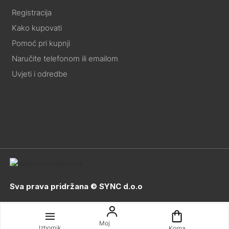
Registracija
Kako kupovati
Pomoć pri kupnji
Naručite telefonom ili emailom
Uvjeti i odredbe
Sva prava pridržana © SYNC d.o.o
Moj
Izbornik
Korpa