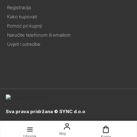
Registracija
Kako kupovati
Pomoć pri kupnji
Naručite telefonom ili emailom
Uvjeti i odredbe
Sva prava pridržana © SYNC d.o.o
Moj
Izbornik
Korpa