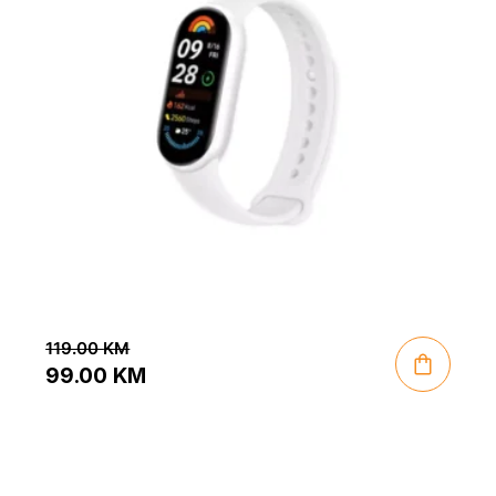
119.00
KM
99.00
KM
Original
Current
price
price
was:
is: