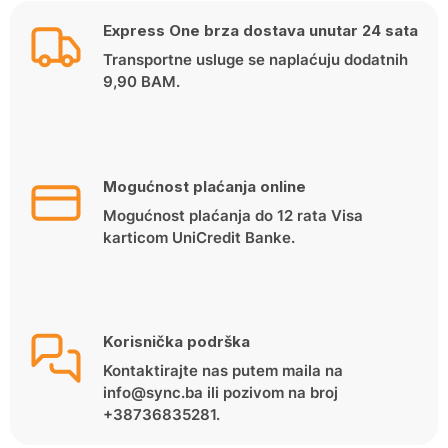
119.00 KM.
99.00 KM.
Express One brza dostava unutar 24 sata
Transportne usluge se naplaćuju dodatnih
9,90 BAM.
Mogućnost plaćanja online
Mogućnost plaćanja do 12 rata Visa
karticom UniCredit Banke.
Korisnička podrška
Kontaktirajte nas putem maila na
info@sync.ba ili pozivom na broj
+38736835281.