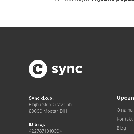
Upozn
Sync d.o.o.
Blajburških žrtava bb
O nama
88000 Mostar, BiH
Kontakt i
ID broj:
Blog
4227871010004