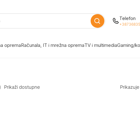
Telefon
+38736835
žna oprema
Računala, IT i mrežna oprema
TV i multimedia
Gaming/ko
Prikaži dostupne
Prikazuje