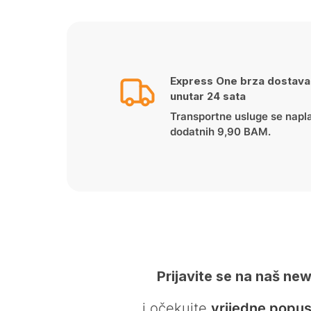
was:
is:
269.00 KM.
214.90 KM.
Express One brza dostava
unutar 24 sata
Transportne usluge se napl
dodatnih 9,90 BAM.
Prijavite se na naš new
… i očekujte
vrijedne popus