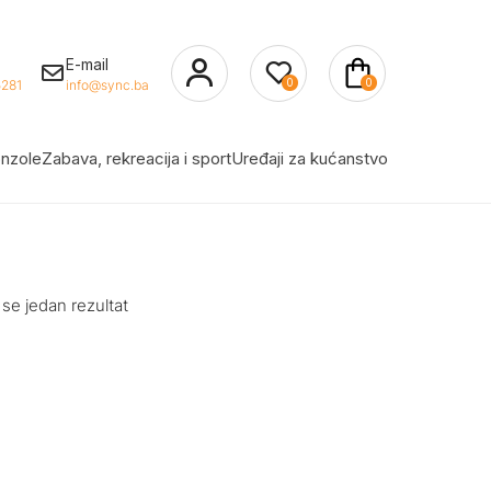
E-mail
0
0
281
info@sync.ba
nzole
Zabava, rekreacija i sport
Uređaji za kućanstvo
 se jedan rezultat