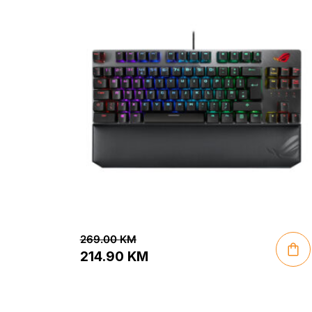
269.00
KM
214.90
KM
Original
Current
price
price