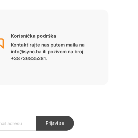
Korisnička podrška
Kontaktirajte nas putem maila na
info@sync.ba ili pozivom na broj
+38736835281.
Prijavi se