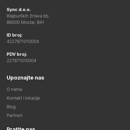
Sync d.o.o.
Blajburških žrtava bb
88000 Mostar, BiH
ID broj:
4227871010004
PDV broj:
227871010004
Upoznajte nas
O nama
Kontakt i lokacija
Blog
Partneri
Pratite nas