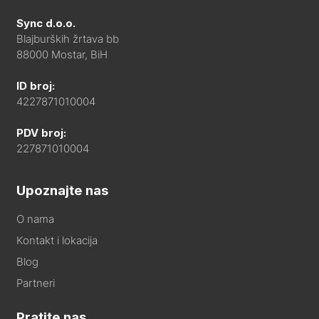
Sync d.o.o.
Blajburških žrtava bb
88000 Mostar, BiH
ID broj:
4227871010004
PDV broj:
227871010004
Upoznajte nas
O nama
Kontakt i lokacija
Blog
Partneri
Pratite nas