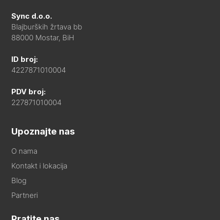
Sync d.o.o.
Blajburških žrtava bb
88000 Mostar, BiH
ID broj:
4227871010004
PDV broj:
227871010004
Upoznajte nas
O nama
Kontakt i lokacija
Blog
Partneri
Pratite nas