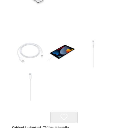
Kablovi i adapteri
,
TV i multimedia