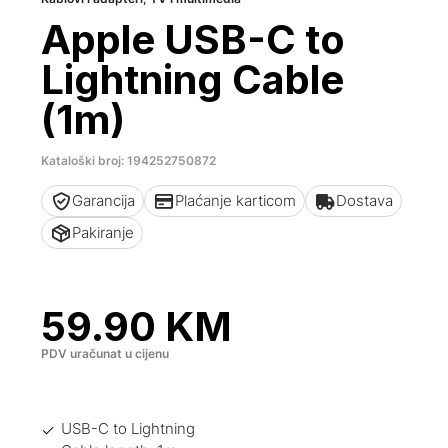
Apple USB-C to
Lightning Cable
(1m)
Kataloški broj: 194252750872
Garancija
Plaćanje karticom
Dostava
Pakiranje
59.90
KM
PDV uračunat u cijenu
USB-C to Lightning