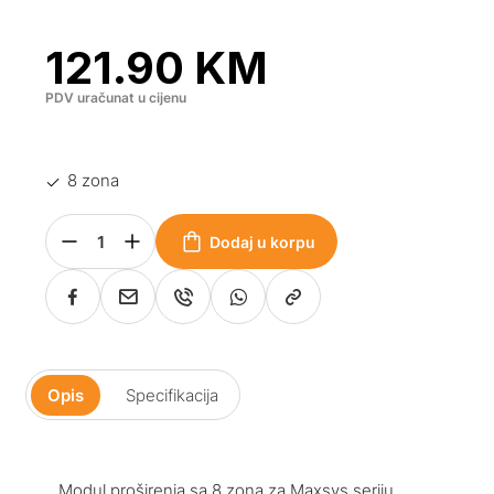
121.90
KM
PDV uračunat u cijenu
8 zona
Dodaj u korpu
Opis
Specifikacija
Modul proširenja sa 8 zona za Maxsys seriju.