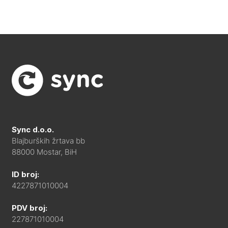
Sync d.o.o.
Blajburških žrtava bb
88000 Mostar, BiH
ID broj:
4227871010004
PDV broj:
227871010004