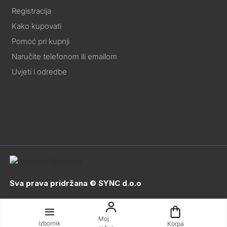
Registracija
Kako kupovati
Pomoć pri kupnji
Naručite telefonom ili emailom
Uvjeti i odredbe
Sva prava pridržana © SYNC d.o.o
Moj
Izbornik
Korpa