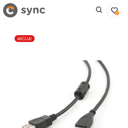
0
AKCIJA!