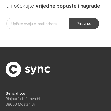
… i očekujte
vrijedne popuste i nagrade
Prijavi se
Sync d.o.o.
Blajburških žrtava bb
88000 Mostar, BiH