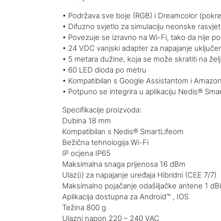
• Podržava sve boje (RGB) i Dreamcolor (pokret
• Difuzno svjetlo za simulaciju neonske rasvjet
• Povezuje se izravno na Wi-Fi, tako da nije p
• 24 VDC vanjski adapter za napajanje uključe
• 5 metara dužine, koja se može skratiti na žel
• 60 LED dioda po metru
• Kompatibilan s Google Assistantom i Amazon
• Potpuno se integrira u aplikaciju Nedis® Smart
Specifikacije proizvoda:
Dubina 18 mm
Kompatibilan s Nedis® SmartLifeom
Bežična tehnologija Wi-Fi
IP ocjena IP65
Maksimalna snaga prijenosa 16 dBm
Ulaz(i) za napajanje uređaja Hibridni (CEE 7/7)
Maksimalno pojačanje odašiljačke antene 1 dBi
Aplikacija dostupna za Android™ , IOS
Težina 800 g
Ulazni napon 220 – 240 VAC