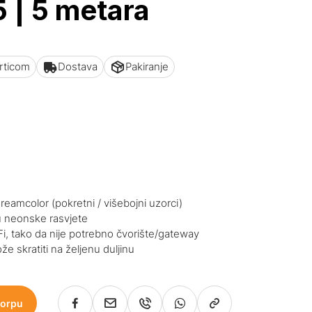
5 | 5 metara
articom
Dostava
Pakiranje
reamcolor (pokretni / višebojni uzorci)
ju neonske rasvjete
i, tako da nije potrebno čvorište/gateway
e skratiti na željenu duljinu
korpu