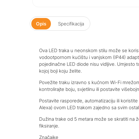
Opis
Specifikacija
Ova LED traka u neonskom stilu može se korist
vodootpornom kućištu i vanjskom (IP44) adapter
pojedinačne LED diode nisu vidljive. Umjesto to
kojoj boji koju želite.
Povežite traku izravno s kućnom Wi-Fi mrežom
kontrolirajte boju, svjetlinu ili postavite višeboj
Postavite rasporede, automatizaciju ili koristit
Alexa) ovom LED trakom zajedno sa svim ostal
Dužina trake od 5 metara može se skratiti na žel
fiksiranje.
Značajke