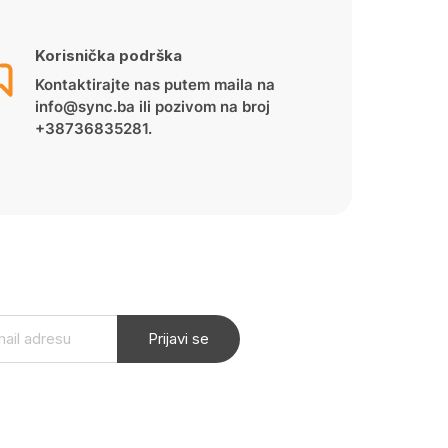
Korisnička podrška
Kontaktirajte nas putem maila na
info@sync.ba ili pozivom na broj
+38736835281.
Prijavi se