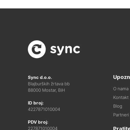
Upozn
Sync d.o.o.
Blajburških žrtava bb
O nama
88000 Mostar, BiH
Kontakt i
ID broj:
Blog
4227871010004
Partneri
PDV broj:
Pratit
227871010004