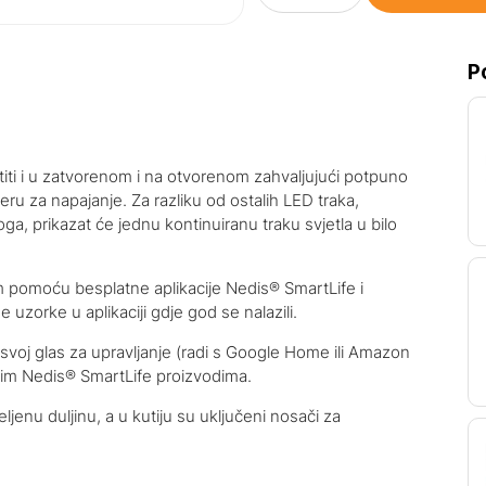
P
iti i u zatvorenom i na otvorenom zahvaljujući potpuno
u za napajanje. Za razliku od ostalih LED traka,
ga, prikazat će jednu kontinuiranu traku svjetla u bilo
 pomoću besplatne aplikacije Nedis® SmartLife i
ne uzorke u aplikaciji gdje god se nalazili.
e svoj glas za upravljanje (radi s Google Home ili Amazon
im Nedis® SmartLife proizvodima.
jenu duljinu, a u kutiju su uključeni nosači za