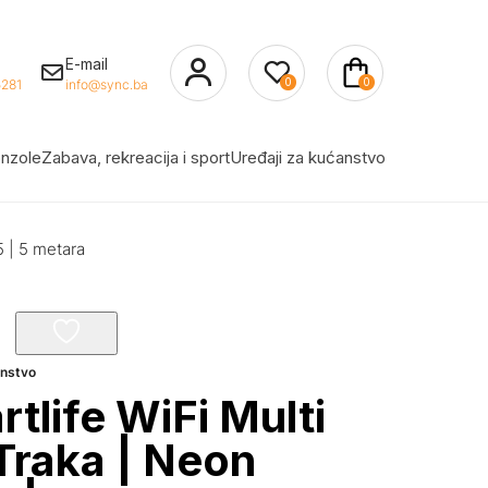
E-mail
0
0
281
info@sync.ba
nzole
Zabava, rekreacija i sport
Uređaji za kućanstvo
5 | 5 metara
anstvo
tlife WiFi Multi
Traka | Neon