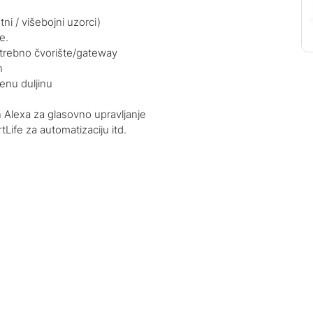
ni / višebojni uzorci)
e.
otrebno čvorište/gateway
n
jenu duljinu
 Alexa za glasovno upravljanje
Life za automatizaciju itd.