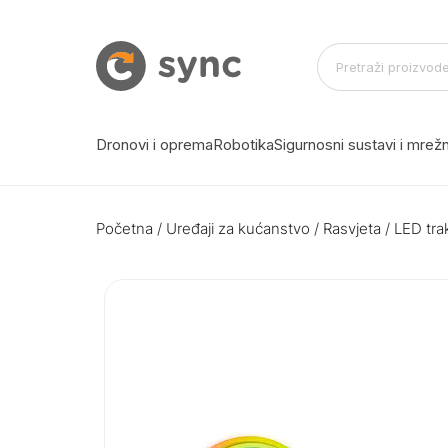
Dronovi i oprema
Robotika
Sigurnosni sustavi i mre
Početna
/
Uređaji za kućanstvo
/
Rasvjeta
/
LED tra