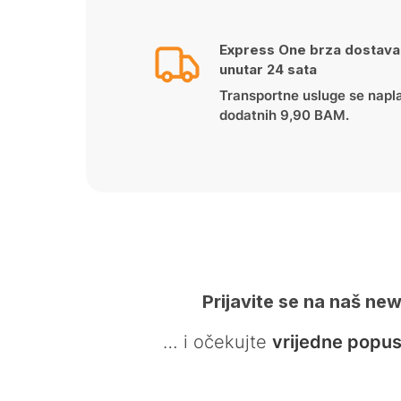
Express One brza dostava
unutar 24 sata
Transportne usluge se napl
dodatnih 9,90 BAM.
Prijavite se na naš new
… i očekujte
vrijedne popus