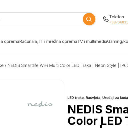
Telefon
+38736835
žna oprema
Računala, IT i mrežna oprema
TV i multimedia
Gaming/ko
ke
/ NEDIS Smartlife WiFi Multi Color LED Traka | Neon Style | IP6
LED trake
,
Rasvjeta
,
Uređaji za kuć
NEDIS Smar
Color LED 