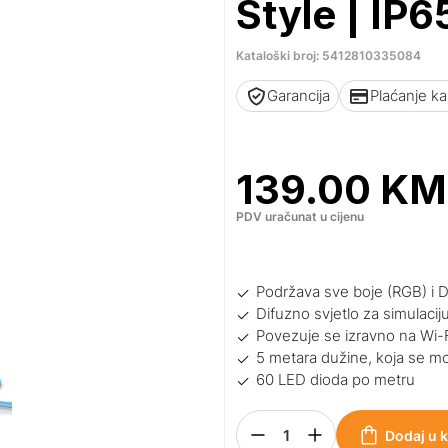
Style | IP6
Kataloški broj: 5412810335084
Garancija
Plaćanje k
139.00
KM
PDV uračunat u cijenu
Podržava sve boje (RGB) i D
Difuzno svjetlo za simulaci
Povezuje se izravno na Wi-F
5 metara dužine, koja se mož
60 LED dioda po metru
Dodaj u 