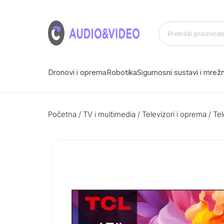
Dronovi i oprema
Robotika
Sigurnosni sustavi i mre
Početna
/
TV i multimedia
/
Televizori i oprema
/
Tel