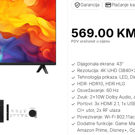
Garancija
Plaćanje k
569.00
K
PDV uračunat u cijenu
Dijagonala ekrana: 43"
Rezolucija: 4K UHD (3840x
Tehnologija prikaza: LED, D
HDR: HDR10, HDR HLG
Osvežavanje: 60 Hz
Zvuk: 2x10W Dolby Audio, a
Portovi: 3x HDMI 2.1, 1x USB
CI+ utor, 2x RF ulaza
Povezivanje: Wi-Fi 802.11a
Dodatne funkcije: Game Mas
Amazon Prime, Disney+, Go