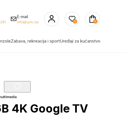
E-mail
0
0
281
info@sync.ba
nzole
Zabava, rekreacija i sport
Uređaji za kućanstvo
multimedia
B 4K Google TV