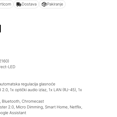
articom
Dostava
Pakiranje
M
2160)
irect-LED
utomatska regulacija glasnoće
 2.0, 1x optički audio izlaz, 1x LAN (RJ-45), 1x
c, Bluetooth, Chromecast
ter 2.0, Micro Dimming, Smart Home, Netflix,
ogle Assistant