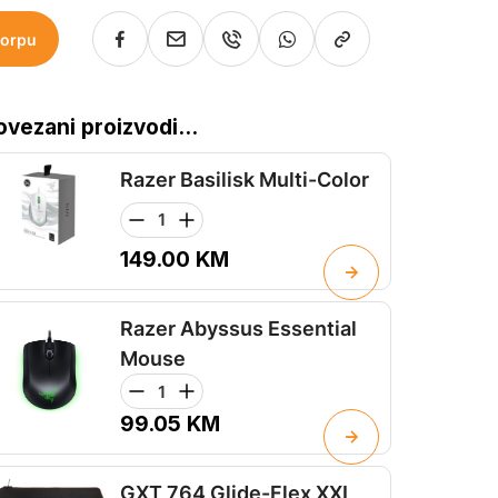
korpu
ovezani proizvodi...
Razer Basilisk Multi-Color
149.00
KM
Razer Abyssus Essential
Mouse
99.05
KM
GXT 764 Glide-Flex XXL