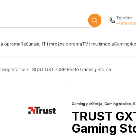
Telefon
+38736835
žna oprema
Računala, IT i mrežna oprema
TV i multimedia
Gaming/ko
ming stolice
/ TRUST GXT 708R Resto Gaming Stolica
Gaming periferija
,
Gaming stolice
,
G
TRUST GXT
Gaming Sto