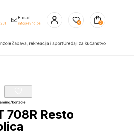
E-mail
0
0
281
info@sync.ba
nzole
Zabava, rekreacija i sport
Uređaji za kućanstvo
aming/konzole
 708R Resto
lica