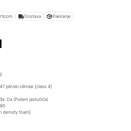
articom
Dostava
Pakiranje
M
g
47 plinski cilindar [class 4]
eđa: Da (Putem jastučića)
180
h density foam]