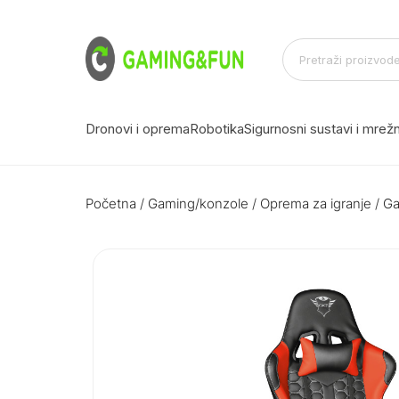
Dronovi i oprema
Robotika
Sigurnosni sustavi i mre
Početna
/
Gaming/konzole
/
Oprema za igranje
/
Ga