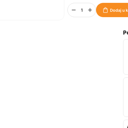
Dodaj u 
P