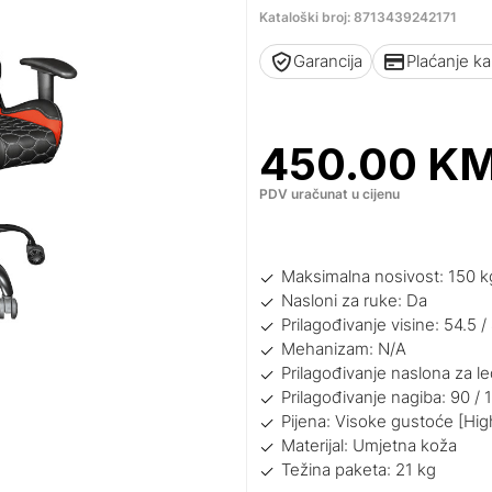
Kataloški broj: 8713439242171
Garancija
Plaćanje k
450.00
K
PDV uračunat u cijenu
Maksimalna nosivost: 150 k
Nasloni za ruke: Da
Prilagođivanje visine: 54.5 / 
Mehanizam: N/A
Prilagođivanje naslona za l
Prilagođivanje nagiba: 90 / 
Pijena: Visoke gustoće [Hig
Materijal: Umjetna koža
Težina paketa: 21 kg